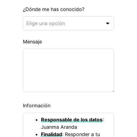
l
¿Dónde me has conocido?
d
b
l
a
n
Mensaje
k
Información
Responsable de los datos
:
Juanma Aranda
Finalidad
: Responder a tu