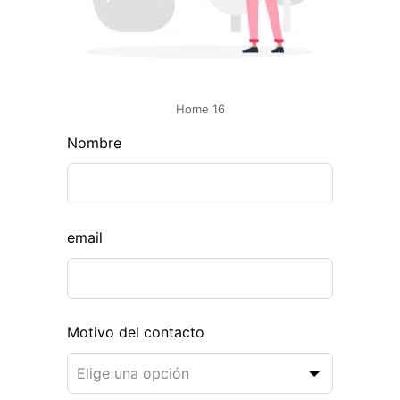
Home 16
L
Nombre
e
a
v
e
email
t
h
i
s
Motivo del contacto
f
i
e