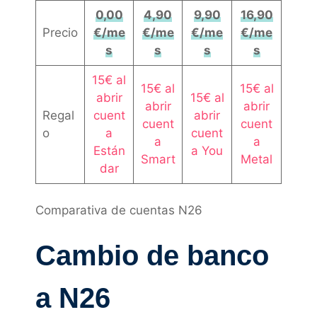
0,00
4,90
9,90
16,90
Precio
€/me
€/me
€/me
€/me
s
s
s
s
15€ al
15€ al
15€ al
abrir
15€ al
abrir
abrir
Regal
cuent
abrir
cuent
cuent
o
a
cuent
a
a
Están
a You
Smart
Metal
dar
Comparativa de cuentas N26
Cambio de banco
a N26