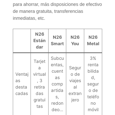
para ahorrar, más disposiciones de efectivo
de manera gratuita, transferencias
inmediatas, etc.
N26
N26
N26
N26
Están
Smart
You
Metal
dar
Subcu
3%
Tarjet
entas,
renta
a
Segur
cuent
bilida
Ventaj
virtual
o de
as
d,
as
, 3
viajes
comp
segur
desta
retira
al
artida
o de
cadas
das
extran
s,
teléfo
gratui
jero
redon
no
tas
deo…
móvil