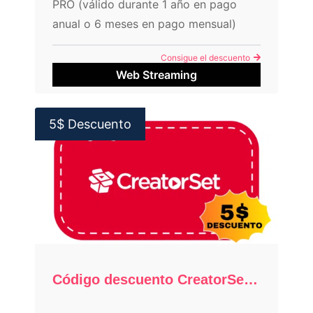
PRO (válido durante 1 año en pago
anual o 6 meses en pago mensual)
Consigue el descuento
Web Streaming
5$ Descuento
Código descuento CreatorSet: 5$