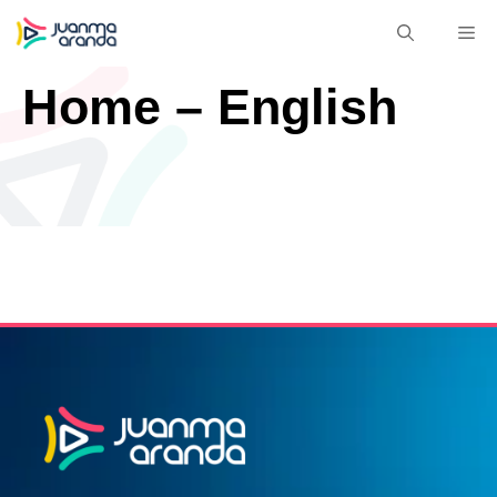
Saltar
M
al
contenido
Home – English